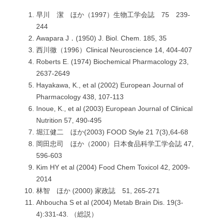
早川 潔 ほか（1997）生物工学会誌 75 239-
244
Awapara J．(1950) J. Biol. Chem. 185, 35
西川徹（1996）Clinical Neuroscience 14, 404-407
Roberts E. (1974) Biochemical Pharmacology 23,
2637-2649
Hayakawa, K., et al (2002) European Journal of
Pharmacology 438, 107-113
Inoue, K., et al (2003) European Journal of Clinical
Nutrition 57, 490-495
堀江健二 ほか(2003) FOOD Style 21 7(3),64-68
岡田忠司 ほか（2000）日本食品科学工学会誌 47,
596-603
Kim HY et al (2004) Food Chem Toxicol 42, 2009-
2014
林智 ほか (2000) 家政誌 51, 265-271
Ahboucha S et al (2004) Metab Brain Dis. 19(3-
4):331-43. （総説）