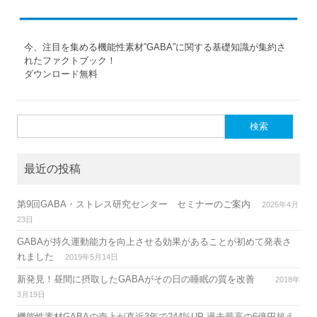
今、注目を集める機能性素材”GABA”に関する基礎知識が集約さ
れたファクトブック！
ダウンロード無料
検
索:
最近の投稿
第9回GABA・ストレス研究センター セミナーのご案内
2025年4月
23日
GABAが持久運動能力を向上させる効果があることが初めて発表さ
れました
2019年5月14日
新発見！昼間に摂取したGABAがその日の睡眠の質を改善
2018年
3月19日
機能性素材GABAの売上が直近3年で244%UP 過去最高の6億円超え