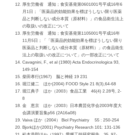
厚生労働省 通知；食安基発第0601001号平成16年6
月1日；「医薬品的効能効果を標ぼうしない限り医薬
品と判断しない成分本質（原材料）」の食品衛生法上
の取扱いの改正について
厚生労働省 通知；食安基発第1105001号平成16年
11月5日；「「医薬品的効能効果を標ぼうしない限り
医薬品と判断しない成分本質（原材料）」の食品衛生
法上の取扱いの改正について」の一部改正について
Cavagnini, F., et al (1980) Acta Endocrinologica 93,
149-154
柴田孝行(1967) 脳と神経 19 231
堀江健二 ほか(2004) FOOD Style 21 8(3),64-68
堀江典子 ほか（2003）食品工業 46(4) 2.28号, 2-
8
金 恵京 ほか（2003）日本農芸化学会2003年度大
会講演要旨集p56 (2A16a08)
Vaiva ほか（2004） Biol Psychiatry 55 : 250-254
Bjorkほか(2001) Psychiatry Research 101: 131-136
松本恭郎ほか（1997）愛媛工技研究報告 35, 97-