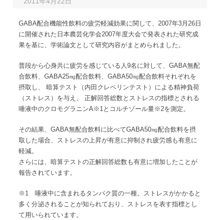
2011年4月22日
GABA配合機能性飲料の疲労軽減効果に関して、2007年3月26日
に開催された日本農芸化学会2007年度大会で発表された研究成
果を基に、学術論文として研究内容がまとめられました。
普段から心身共に疲労を感じている人9名に対して、GABA無配
合飲料、GABA25㎎配合飲料、GABA50㎎配合飲料それぞれを
摂取し、 暗算テスト（内田クレペリンテスト）による精神負荷
（ストレス）を与え、 正解回答総数とストレスの指標とされる
唾液中のクロモグラニンA※1とコルチゾール量※2を測定。
その結果、GABA無配合飲料に比べてGABA50㎎配合飲料を摂
取した場合、ストレスの上昇が有意に抑制され疲労感も有意に
軽減。
さらには、暗算テストの正解回答総数も有意に増加したことが
報告されています。
※1 唾液中に含まれるタンパク質の一種。ストレスがかかると
多く分泌されることが知られており、ストレスを表す指標とし
て用いられています。