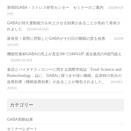
第9回GABA・ストレス研究センター セミナーのご案内
2025年4月
23日
GABAが持久運動能力を向上させる効果があることが初めて発表さ
れました
2019年5月14日
新発見！昼間に摂取したGABAがその日の睡眠の質を改善
2018年
3月19日
機能性素材GABAの売上が直近3年で244%UP 過去最高の6億円超え
2018年3月15日
食品とバイオテクノロジーに関する国際学術誌「Food Science and
Biotechnology」誌に、GABAに寝つきや深い睡眠、起床時の気分の
改善効果（睡眠改善効果）があることが報告されました。
2016年5
月26日
カテゴリー
GABA実験結果
セミナーレポート